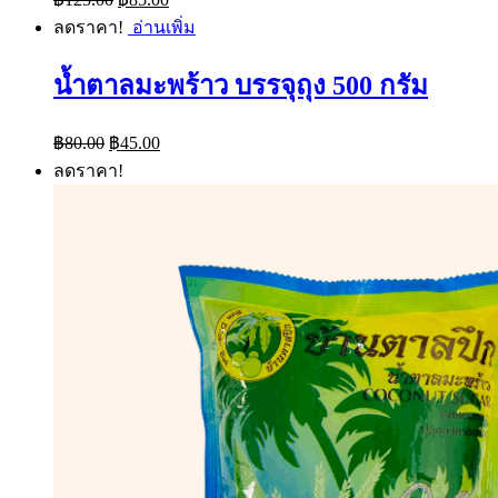
price
price
ลดราคา!
อ่านเพิ่ม
was:
is:
฿125.00.
฿85.00.
น้ำตาลมะพร้าว บรรจุถุง 500 กรัม
Original
Current
฿
80.00
฿
45.00
price
price
ลดราคา!
was:
is:
฿80.00.
฿45.00.