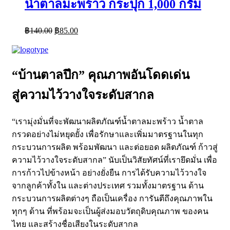
น้ำตาลมะพร้าว กระปุก 1,000 กรัม
Original
Current
฿
140.00
฿
85.00
price
price
was:
is:
฿140.00.
฿85.00.
“บ้านตาลปึก” คุณภาพอันโดดเด่น
สู่ความไว้วางใจระดับสากล
“เรามุ่งมั่นที่จะพัฒนาผลิตภัณฑ์น้ำตาลมะพร้าว น้ำตาล
กรวดอย่างไม่หยุดยั้ง เพื่อรักษาและเพิ่มมาตรฐานในทุก
กระบวนการผลิต พร้อมพัฒนา และต่อยอด ผลิตภัณฑ์ ก้าวสู่
ความไว้วางใจระดับสากล” นับเป็นวิสัยทัศน์ที่เรายึดมั่น เพื่อ
การก้าวไปข้างหน้า อย่างยั่งยืน การได้รับความไว้วางใจ
จากลูกค้าทั้งใน และต่างประเทศ รวมทั้งมาตรฐาน ด้าน
กระบวนการผลิตต่างๆ ถือเป็นเครื่อง การันตีถึงคุณภาพใน
ทุกๆ ด้าน ที่พร้อมจะเป็นผู้ส่งมอบวัตถุดิบคุณภาพ ของคน
ไทย และสร้างชื่อเสียงในระดับสากล