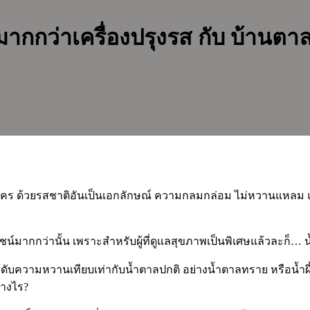
ากกว่าเครื่องปรุงรส กับ บ้านตาล
อนใคร ด้วยรสชาติอันเป็นเอกลักษณ์ ความกลมกล่อม ไม่หวานแหลม
ชน์มากกว่านั้น เพราะสำหรับผู้ที่ดูแลสุขภาพเป็นพิเศษแล้วละก็… 
ความหวานเทียบเท่ากับน้ำตาลปกติ อย่างน้ำตาลทราย หรือน้ำผึ้ง แ
่างไร?