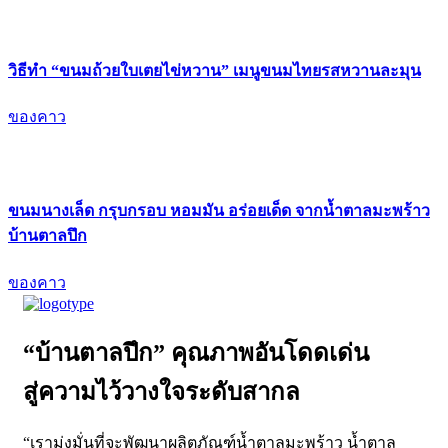
วิธีทำ “ขนมถ้วยใบเตยไข่หวาน” เมนูขนมไทยรสหวานละมุน
ของคาว
ขนมนางเล็ด กรุบกรอบ หอมมัน อร่อยเด็ด จากน้ำตาลมะพร้าว
บ้านตาลปึก
ของคาว
“บ้านตาลปึก” คุณภาพอันโดดเด่น
สู่ความไว้วางใจระดับสากล
“เรามุ่งมั่นที่จะพัฒนาผลิตภัณฑ์น้ำตาลมะพร้าว น้ำตาล