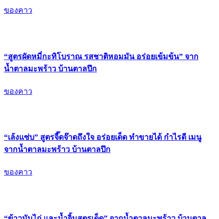
ของคาว
“สูตรผัดหมี่กะทิโบราณ รสชาติหอมมัน อร่อยเข้มข้น” จาก
น้ำตาลมะพร้าว บ้านตาลปึก
ของคาว
“เล้งแซ่บ” สูตรจี๊ดจ๊าดถึงใจ อร่อยเด็ด ทำขายได้ กำไรดี เมนู
จากน้ำตาลมะพร้าว บ้านตาลปึก
ของคาว
“ข้าวมันไก่ และน้ำจิ้มสูตรเด็ด” จากน้ำตาลมะพร้าว บ้านตาล