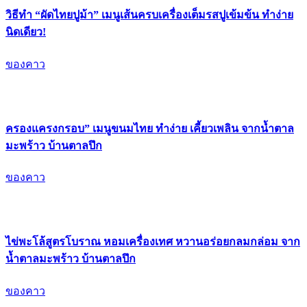
วิธีทำ “ผัดไทยปูม้า” เมนูเส้นครบเครื่องเต็มรสปูเข้มข้น ทำง่าย
นิดเดียว!
ของคาว
ครองแครงกรอบ” เมนูขนมไทย ทำง่าย เคี้ยวเพลิน จากน้ำตาล
มะพร้าว บ้านตาลปึก
ของคาว
ไข่พะโล้สูตรโบราณ หอมเครื่องเทศ หวานอร่อยกลมกล่อม จาก
น้ำตาลมะพร้าว บ้านตาลปึก
ของคาว