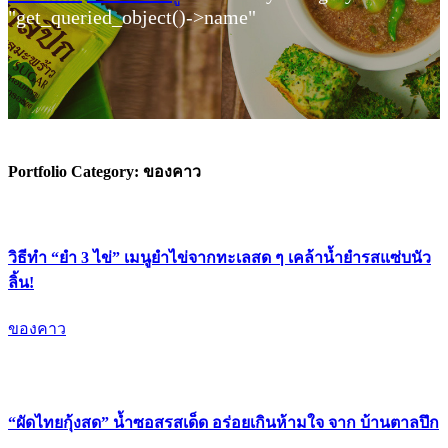
"get_queried_object()->name"
Portfolio Category:
ของคาว
วิธีทำ “ยำ 3 ไข่” เมนูยำไข่จากทะเลสด ๆ เคล้าน้ำยำรสแซ่บนัว
ลิ้น!
ของคาว
“ผัดไทยกุ้งสด” น้ำซอสรสเด็ด อร่อยเกินห้ามใจ จาก บ้านตาลปึก