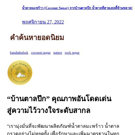
น้ำตาลมะพร้าว (Coconut Sugar) จากบ้านตาลปึก น้ำตาลที่สายเฮลตี้ห้ามพลาด!
พฤศจิกายน 27, 2022
คำค้นหายอดนิยม
bandtahnbuk
coconut sugar
nature
rock sugar
“บ้านตาลปึก” คุณภาพอันโดดเด่น
สู่ความไว้วางใจระดับสากล
“เรามุ่งมั่นที่จะพัฒนาผลิตภัณฑ์น้ำตาลมะพร้าว น้ำตาล
กรวดอย่างไม่หยุดยั้ง เพื่อรักษาและเพิ่มมาตรฐานในทุก