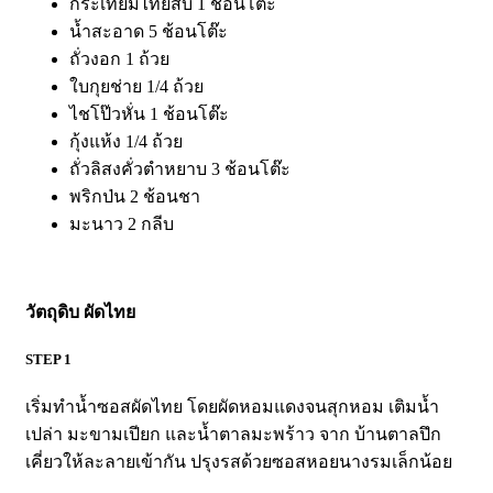
กระเทียมไทยสับ 1 ช้อนโต๊ะ
น้ำสะอาด 5 ช้อนโต๊ะ
ถั่วงอก 1 ถ้วย
ใบกุยช่าย 1/4 ถ้วย
ไชโป๊วหั่น 1 ช้อนโต๊ะ
กุ้งแห้ง 1/4 ถ้วย
ถั่วลิสงคั่วตำหยาบ 3 ช้อนโต๊ะ
พริกป่น 2 ช้อนชา
มะนาว 2 กลีบ
วัตถุดิบ ผัดไทย
STEP 1
เริ่มทำน้ำซอสผัดไทย โดยผัดหอมแดงจนสุกหอม เติมน้ำ
เปล่า มะขามเปียก และน้ำตาลมะพร้าว จาก บ้านตาลปึก
เคี่ยวให้ละลายเข้ากัน ปรุงรสด้วยซอสหอยนางรมเล็กน้อย