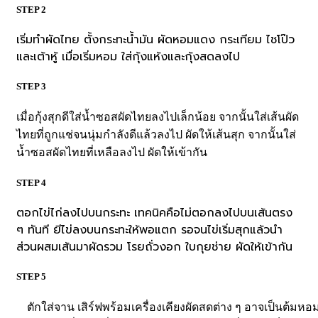
STEP 2
เริ่มทำผัดไทย ตั้งกระทะน้ำมัน ผัดหอมแดง กระเทียม ไชโป๊ว
และเต้าหู้ เมื่อเริ่มหอม ใส่กุ้งแห้งและกุ้งสดลงไป
STEP 3
เมื่อกุ้งสุกดีใส่น้ำซอสผัดไทยลงไปเล็กน้อย จากนั้นใส่เส้นผัด
ไทยที่ถูกแช่จนนุ่มกำลังดีแล้วลงไป ผัดให้เส้นสุก จากนั้นใส่
น้ำซอสผัดไทยที่เหลือลงไป ผัดให้เข้ากัน
STEP 4
ตอกไข่ไก่ลงไปบนกระทะ เทคนิคคือไม่ตอกลงไปบนเส้นตรง
ๆ ทันที ยีไข่ลงบนกระทะให้พอแตก รอจนไข่เริ่มสุกแล้วนำ
ส่วนผสมเส้นมาผัดรวม โรยถั่วงอก ใบกุยช่าย ผัดให้เข้ากัน
STEP 5
ตักใส่จาน เสิร์ฟพร้อมเครื่องเคียงผัดสดต่าง ๆ อาจเป็นต้มห