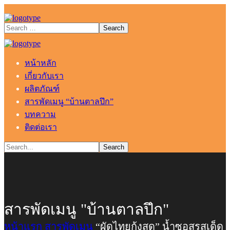
หน้าหลัก
เกี่ยวกับเรา
ผลิตภัณฑ์
สารพัดเมนู “บ้านตาลปึก”
บทความ
ติดต่อเรา
สารพัดเมนู "บ้านตาลปึก"
หน้าแรก
สารพัดเมนู
“ผัดไทยกุ้งสด” น้ำซอสรสเด็ด