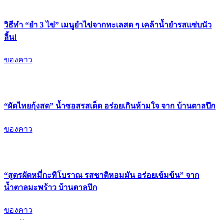
วิธีทำ “ยำ 3 ไข่” เมนูยำไข่จากทะเลสด ๆ เคล้าน้ำยำรสแซ่บนัว
ลิ้น!
ของคาว
“ผัดไทยกุ้งสด” น้ำซอสรสเด็ด อร่อยเกินห้ามใจ จาก บ้านตาลปึก
ของคาว
“สูตรผัดหมี่กะทิโบราณ รสชาติหอมมัน อร่อยเข้มข้น” จาก
น้ำตาลมะพร้าว บ้านตาลปึก
ของคาว