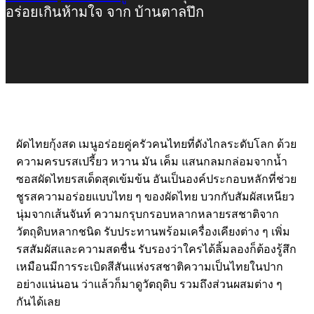
อร่อยเกินห้ามใจ จาก บ้านตาลปึก
ผัดไทยกุ้งสด เมนูอร่อยคู่ครัวคนไทยที่ดังไกลระดับโลก ด้วย
ความครบรสเปรี้ยว หวาน มัน เค็ม แสนกลมกล่อมจากน้ำ
ซอสผัดไทยรสเด็ดสุดเข้มข้น อันเป็นองค์ประกอบหลักที่ช่วย
ชูรสความอร่อยแบบไทย ๆ ของผัดไทย บวกกับสัมผัสเหนียว
นุ่มจากเส้นจันท์ ความกรุบกรอบหลากหลายรสชาติจาก
วัตถุดิบหลากชนิด รับประทานพร้อมเครื่องเคียงต่าง ๆ เพิ่ม
รสสัมผัสและความสดชื่น รับรองว่าใครได้ลิ้มลองก็ต้องรู้สึก
เหมือนมีการระเบิดสีสันแห่งรสชาติความเป็นไทยในปาก
อย่างแน่นอน ว่าแล้วก็มาดูวัตถุดิบ รวมถึงส่วนผสมต่าง ๆ
กันได้เลย