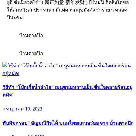
ยู่อี่ ซินนี้ฮวดไช้” ( 新正如意 新年发财 ) ปีใหม่นี้ คิดสิ่งใดขอ
ให้สมหวังสมปรารถนา มีแต่ความสุขมั่งคั่ง ร่ำรวย ๆ ตลอด
ปีนะคะ!
บ้านตาลปึก
บ้านตาลปึก
วิธีทำ “โบ๊กเกี้ยน้ำลำไย” เมนูขนมหวานเย็น ชื่นใจคลายร้อนอยู่
หมัด!
กรกฎาคม 19, 2023
ทับทิมกรอบ” อัญมณีกินได้ ขนมไทยแสนอร่อย จาก บ้านตาลปึก