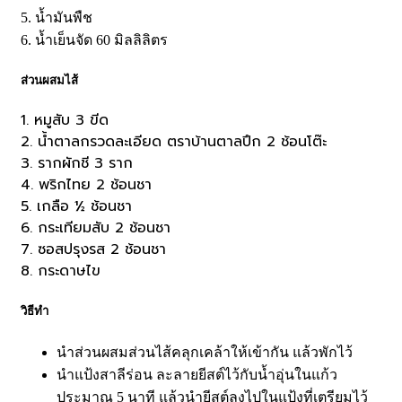
5. น้ำมันพืช
6. น้ำเย็นจัด 60 มิลลิลิตร
ส่วนผสมไส้
1. หมูสับ 3 ขีด
2. น้ำตาลกรวดละเอียด ตราบ้านตาลปึก 2 ช้อนโต๊ะ
3. รากผักชี 3 ราก
4. พริกไทย 2 ช้อนชา
5. เกลือ ½ ช้อนชา
6. กระเทียมสับ 2 ช้อนชา
7. ซอสปรุงรส 2 ช้อนชา
8. กระดาษไข
วิธีทำ
นำส่วนผสมส่วนไส้คลุกเคล้าให้เข้ากัน แล้วพักไว้
นำแป้งสาลีร่อน ละลายยีสต์ไว้กับน้ำอุ่นในแก้ว
ประมาณ 5 นาที แล้วนำยีสต์ลงไปในแป้งที่เตรียมไว้