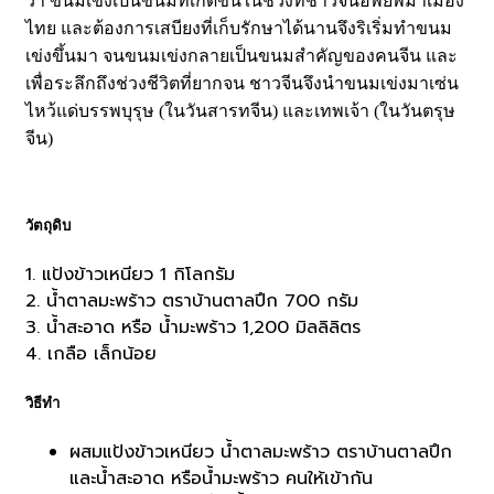
ว่า ขนมเข่งเป็นขนมที่เกิดขึ้นในช่วงที่ชาวจีนอพยพมาเมือง
ไทย และต้องการเสบียงที่เก็บรักษาได้นานจึงริเริ่มทำขนม
เข่งขึ้นมา จนขนมเข่งกลายเป็นขนมสำคัญของคนจีน และ
เพื่อระลึกถึงช่วงชีวิตที่ยากจน ชาวจีนจึงนำขนมเข่งมาเซ่น
ไหว้แด่บรรพบุรุษ (ในวันสารทจีน) และเทพเจ้า (ในวันตรุษ
จีน)
วัตถุดิบ
1. แป้งข้าวเหนียว 1 กิโลกรัม
2. น้ำตาลมะพร้าว ตราบ้านตาลปึก 700 กรัม
3. น้ำสะอาด หรือ น้ำมะพร้าว 1,200 มิลลิลิตร
4. เกลือ เล็กน้อย
วิธีทำ
ผสมแป้งข้าวเหนียว น้ำตาลมะพร้าว ตราบ้านตาลปึก
และน้ำสะอาด หรือน้ำมะพร้าว คนให้เข้ากัน