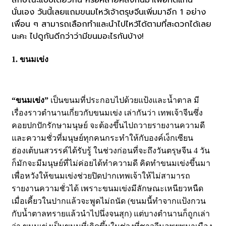
ลักษณะแบบเดียวกัน หรือคล้ายคลึงกันมาเพื่อทดแทน
นั่นเอง วันนี้เลยแถมขนมไหว้เจ้าตรุษจีนเพิ่มมาอีก 1 อย่าง
เพื่อน ๆ สามารถเลือกทำและนำไปไหว้ได้ตามที่สะดวกได้เลย
นะคะ ไปดูกันดีกว่าว่ามีขนมอะไรกันบ้าง!
1. ขนมเข่ง
“ขนมเข่ง”
เป็นขนมที่ประกอบไปด้วยแป้งและน้ำตาล มี
เรื่องราวตำนานเกี่ยวกับขนมเข่ง เล่ากันว่า เทพเจ้าจีนซึ่ง
คอยปกปักรักษามนุษย์ จะต้องขึ้นไปถวายรายงานความดี
และความชั่วที่มนุษย์ทุกคนกระทำให้กับองค์เง็กเซียน
ฮ่องเต้บนสวรรค์ได้รับรู้ ในช่วงก่อนที่จะถึงวันตรุษจีน 4 วัน
ก็มักจะมีมนุษย์ที่ไม่ค่อยได้ทำความดี คิดทำขนมเข่งขึ้นมา
เพื่อหวังให้ขนมเข่งช่วยปิดปากเทพเจ้าให้ไม่สามารถ
รายงานความชั่วได้ เพราะขนมเข่งมีลักษณะเหนียวหนืด
เมื่อเคี้ยวในปากแล้วจะพูดไม่ถนัด (ขนมนี้ทำจากแป้งกวน
กับน้ำตาลทรายแล้วนำไปนึ่งจนสุก) แต่บางตำนานก็ถูกเล่า