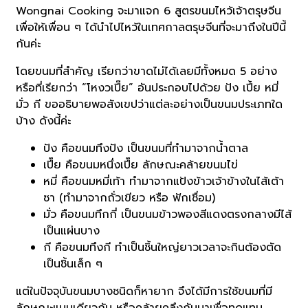
Wongnai Cooking จะมาแจก 6 สูตรขนมไหว้เจ้าตรุษจีน
เพื่อให้เพื่อน ๆ ได้นำไปไหว้ในเทศกาลตรุษจีนที่จะมาถึงในปีนี้
กันค่ะ
โดยขนมที่สำคัญ เรียกว่าขาดไม่ได้เลยมีทั้งหมด 5 อย่าง
หรือที่เรียกว่า “โหงวเปี๊ย” อันประกอบไปด้วย ปัง เปี้ย หมี่
มั่ว กี ขออธิบายพอสังเขปว่าแต่ละอย่างเป็นขนมประเภทใด
บ้าง ดังนี้ค่ะ
ปัง คือขนมทึงปัง เป็นขนมที่ทำมาจากน้ำตาล
เปี๊ย คือขนมหนึ่งเปี๊ย ลักษณะคล้ายขนมไข่
หมี่ คือขนมหมี่เท้า ทำมาจากแป้งข้าวเจ้าข้างในไส้เต้า
ซา (ทำมาจากถั่วเขียว หรือ ฟักเชื่อม)
มั่ว คือขนมทึกกี่ เป็นขนมข้าวพองสีแดงตรงกลางมีไส้
เป็นแผ่นบาง
กี คือขนมทึงกี ทำเป็นชิ้นใหญ่ยาวเวลาจะกินต้องตัด
เป็นชิ้นเล็ก ๆ
แต่ในปัจจุบันขนมบางชนิดก็หายาก จึงได้มีการใช้ขนมที่มี