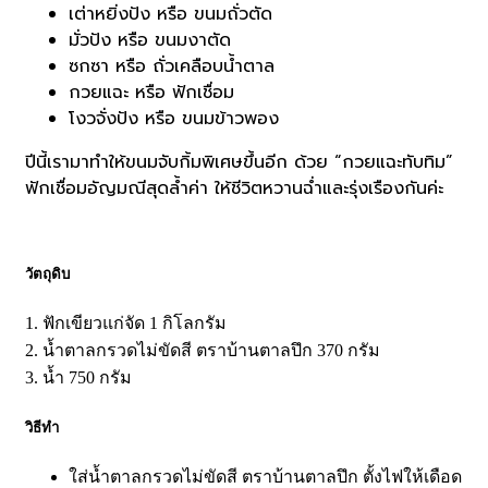
เต่าหยิ่งปัง หรือ ขนมถั่วตัด
มั่วปัง หรือ ขนมงาตัด
ซกซา หรือ ถั่วเคลือบน้ำตาล
กวยแฉะ หรือ ฟักเชื่อม
โงวจั่งปัง หรือ ขนมข้าวพอง
ปีนี้เรามาทำให้ขนมจับกิ้มพิเศษขึ้นอีก ด้วย “กวยแฉะทับทิม”
ฟักเชื่อมอัญมณีสุดล้ำค่า ให้ชีวิตหวานฉ่ำและรุ่งเรืองกันค่ะ
วัตถุดิบ
1. ฟักเขียวแก่จัด 1 กิโลกรัม
2. น้ำตาลกรวดไม่ขัดสี ตราบ้านตาลปึก 370 กรัม
3. น้ำ 750 กรัม
วิธีทำ
ใส่น้ำตาลกรวดไม่ขัดสี ตราบ้านตาลปึก ตั้งไฟให้เดือด