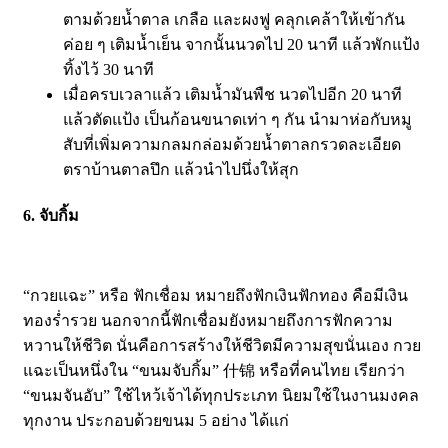
ตามด้วยน้ำตาล เกลือ และผงฟู คลุกเคล้าให้เข้ากัน
ค่อย ๆ เติมน้ำเย็น จากนั้นนวดไป 20 นาที แล้วพักแป้ง
ทิ้งไว้ 30 นาที
เมื่อครบเวลาแล้ว เติมน้ำมันพืช นวดไปอีก 20 นาที
แล้วตัดแป้ง เป็นก้อนขนาดเท่า ๆ กัน นำมาห่อกับหมู
สับที่เพิ่มความกลมกล่อมด้วยน้ำตาลกรวดละเอียด
ตราบ้านตาลปึก แล้วนำไปนึ่งให้สุก
6. จับกิ้ม
“กวยแฉะ” หรือ ฟักเชื่อม หมายถึงฟักเงินฟักทอง คือมีเงิน
ทองร่ำรวย นอกจากนี้ฟักเชื่อมยังหมายถึงการฟักความ
หวานให้ชีวิต นั่นคือการสร้างให้ชีวิตมีความสุขนั่นเอง กวย
แฉะเป็นหนึ่งใน “ขนมจับกิ้ม” 什锦 หรือที่คนไทย เรียกว่า
“ขนมจันอับ” ใช้ไหว้เจ้าได้ทุกประเภท นิยมใช้ในงานมงคล
ทุกงาน ประกอบด้วยขนม 5 อย่าง ได้แก่