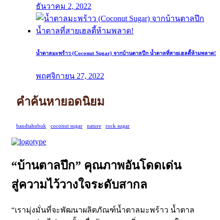
ธันวาคม 2, 2022
น้ำตาลมะพร้าว (Coconut Sugar) จากบ้านตาลปึก น้ำตาลที่สายเฮลตี้ห้ามพลาด!
พฤศจิกายน 27, 2022
คำค้นหายอดนิยม
bandtahnbuk
coconut sugar
nature
rock sugar
“บ้านตาลปึก” คุณภาพอันโดดเด่น
สู่ความไว้วางใจระดับสากล
“เรามุ่งมั่นที่จะพัฒนาผลิตภัณฑ์น้ำตาลมะพร้าว น้ำตาล