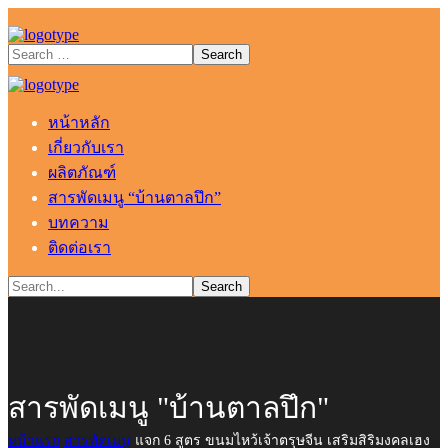
หน้าหลัก
เกี่ยวกับเรา
ผลิตภัณฑ์
สารพัดเมนู “บ้านตาลปึก”
บทความ
ติดต่อเรา
สารพัดเมนู "บ้านตาลปึก"
หน้าแรก
สารพัดเมนู
แจก 6 สูตร ขนมไหว้เจ้าตรุษจีน เสริมสิริมงคลเฮง