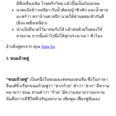
มีสีเหลืองเข้ม โรยพริกไทย แล้วปั้นเป็นก้อนกลม
นวดแป้งข้าวเหนียว กับน้ำต้มหญ้าชิวคัก และน้ำตาล
มะพร้าว ตราบ้านตาลปึก นวดให้ส่วนผสมเข้ากันดี
(ยิ่งนวดยิ่งเหนียว)
นำแป้งที่นวดไว้มาห่อกับไส้ แล้วห่อด้วยใบตองให้
สวยงาม จากนั้นนำไปนึ่งให้สุกประมาณ 1 ชั่วโมง
อ้างอิงสูตรจาก คุณ
Supa Su
3. ขนมถ้วยฟู
“ขนมถ้วยฟู”
เป็นหนึ่งในขนมมงคลของคนจีน ซึ่งในภาษา
จีนแต้จิ๋วเรียกขนมถ้วยฟูว่า “ฮวกก้วย” คำว่า “ฮวก” มีความ
หมายว่า ขนม ส่วนคำว่า “ก้วย” มีความหมายว่างอกงาม
นั่นคือการมีชีวิตที่เจริญงอกงาม เพิ่มพูน เฟื่องฟูนั่นเอง