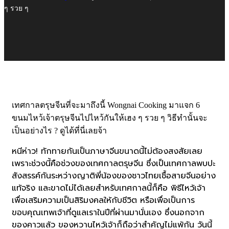
ๆ รวย ๆ
เทศกาลตรุษจีนที่จะมาถึงนี้ Wongnai Cooking มาแจก 6
ขนมไหว้เจ้าตรุษจีนไปไหว้กันให้เฮง ๆ รวย ๆ วิธีทำนั้นจะ
เป็นอย่างไร ? ดูได้ที่นี่เลยจ้า
หนีห่าว! ทักทายกันเป็นภาษาจีนขนาดนี้ไม่ต้องสงสัยเลย
เพราะช่วงนี้คือช่วงของเทศกาลตรุษจีน ซึ่งเป็นเทศกาลพบปะ
สังสรรค์กันระหว่างญาติพี่น้องของชาวไทยเชื้อสายจีนอย่าง
แท้จริง และขาดไม่ได้เลยสำหรับเทศกาลนี้ก็คือ พิธีไหว้เจ้า
เพื่อเสริมความเป็นสิริมงคลให้กับชีวิต หรือเพื่อเป็นการ
ขอบคุณเทพเจ้าที่ดูแลเราในปีที่ผ่านมานั่นเอง ซึ่งนอกจาก
ของคาวแล้ว ของหวานไหว้เจ้าก็ถือว่าสำคัญไม่แพ้กัน วันนี้