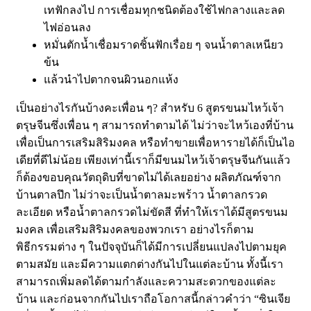
เทฟักลงไป การเชื่อมทุกชนิดต้องใช้ไฟกลางและลด
ไฟอ่อนลง
หมั่นตักน้ำเชื่อมราดชิ้นฟักเรื่อย ๆ จนน้ำตาลเหนียว
ข้น
แล้วนำไปตากจนผิวนอกแห้ง
เป็นอย่างไรกันบ้างคะเพื่อน ๆ? สำหรับ 6 สูตรขนมไหว้เจ้า
ตรุษจีนซึ่งเพื่อน ๆ สามารถทำตามได้ ไม่ว่าจะไหว้เองที่บ้าน
เพื่อเป็นการเสริมสิริมงคล หรือทำขายเพื่อหารายได้ก็เป็นไอ
เดียที่ดีไม่น้อย เพียงเท่านี้เราก็มีขนมไหว้เจ้าตรุษจีนกันแล้ว
ก็ต้องขอบคุณวัตถุดิบที่ขาดไม่ได้เลยอย่าง ผลิตภัณฑ์จาก
บ้านตาลปึก ไม่ว่าจะเป็นน้ำตาลมะพร้าว น้ำตาลกรวด
ละเอียด หรือน้ำตาลกรวดไม่ขัดสี ที่ทำให้เราได้มีสูตรขนม
มงคล เพื่อเสริมสิริมงคลของพวกเรา อย่างไรก็ตาม
พิธีกรรมต่าง ๆ ในปัจจุบันก็ได้มีการเปลี่ยนแปลงไปตามยุค
ตามสมัย และมีความแตกต่างกันไปในแต่ละบ้าน ทั้งนี้เรา
สามารถเพิ่มลดได้ตามกำลังและความสะดวกของแต่ละ
บ้าน และก่อนจากกันไปเราถือโอกาสนี้กล่าวคำว่า “ซินเจีย