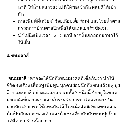
นาที ใส่น้ำมะนาวลงไป ตีให้พอเข้ากัน ผสมสีให้เข้า
กัน
เทลงพิมพ์ที่เตรียมไว้จบเกือบเต็มพิมพ์ และโรยน้ำตาล
กรวดตราบ้านตาลปึกเพื่อให้ขนมแยกตัวชัดเจน
นำไปนึ่งเป็นเวลา 12-15 นาที จากนั้นยกออกมาพักไว้
ให้เย็น
4. ขนมสาลี่
“ขนมสาลี่”
หากจะให้นึกถึงขนมมงคลที่เชื่อกันว่า ทำให้
ชีวิต รุ่งเรือง เฟื่องฟู เพิ่มพูน ทุกคนย่อมนึกถึง ขนมถ้วยฟู ปุย
ฝ้าย และสาลี่ อย่างแน่นอน ขนมทั้ง 3 ชนิดนี้ จัดอยู่ในขนม
มงคลดั่งที่กล่าวมา และมีกรรมวิธีการทำไม่แตกต่างกัน
มากนัก สามารถใช้แทนกันได้ โดยเนื้อสัมผัสของขนมสาลี่
นั้นเป็นลักษณะของเค้กฟองน้ำเช่นเดียวกันกับขนมปุยฝ้าย
แต่มีความร่วนน้อยกว่า